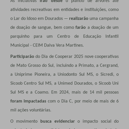
As iniciativas
irão desde
o plantio de árvores até
atividades recreativas em entidades e instituições, como
o Lar do Idoso em Dourados —
realizarão
uma campanha
de doação de sangue, bem como
farão
a doação de um
parquinho para um Centro de Educação Infantil
Municipal - CEIM Dalva Vera Martines.
Participarão
do Dia de Cooperar 2025 nove cooperativas
de Mato Grosso do Sul, incluindo a Primato, a Cergrand,
a Uniprime Pioneira, a Uniodonto Sul MS, o Sicredi, o
Sicoob Centro Sul MS, a Unimed Dourados, o Sicoob Uni
Sul MS e a Coamo. Em 2024, mais de 14 mil pessoas
foram impactadas
com o Dia C, por meio de mais de 6
mil ações voluntárias.
O movimento
busca evidenciar
o impacto social do