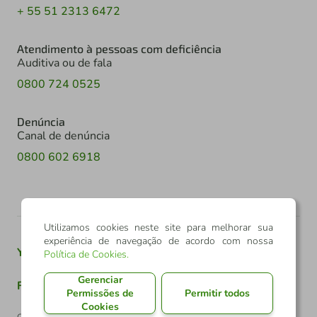
+ 55 51 2313 6472
Atendimento à pessoas com deficiência
Auditiva ou de fala
0800 724 0525
Denúncia
Canal de denúncia
0800 602 6918
Utilizamos cookies neste site para melhorar sua
experiência de navegação de acordo com nossa
Youtube
Twitter
Linkedin
Instagram
Política de Cookies
.
Gerenciar
Facebook
TikTok
Permissões de
Permitir todos
Cookies
Confederação Sicredi