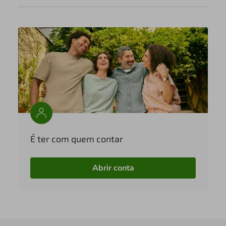
É ter com quem contar
Abrir conta