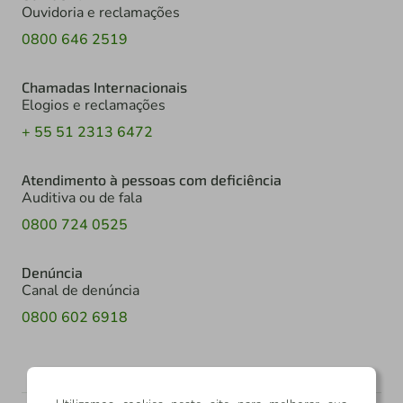
Ouvidoria e reclamações
0800 646 2519
Chamadas Internacionais
Elogios e reclamações
+ 55 51 2313 6472
Atendimento à pessoas com deficiência
Auditiva ou de fala
0800 724 0525
Denúncia
Canal de denúncia
0800 602 6918