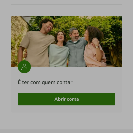
É ter com quem contar
Abrir conta