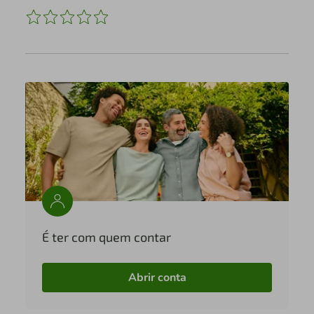
É ter com quem contar
Abrir conta