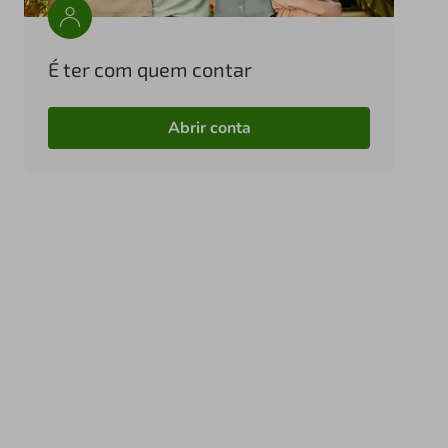
É ter com quem contar
Abrir conta