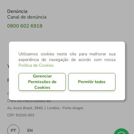
Denúncia
Canal de denúncia
0800 602 6918
Utilizamos cookies neste site para melhorar sua
experiência de navegação de acordo com nossa
Política de Cookies
.
Youtube
Twitter
Linkedin
Instagram
Gerenciar
Facebook
TikTok
Permissões de
Permitir todos
Cookies
Confederação Sicredi
CNPJ: 03.795.072/0001-60
Av. Assis Brasil, 3940, J. Lindóia - Porto Alegre
CEP: 91010-003
PT
EN