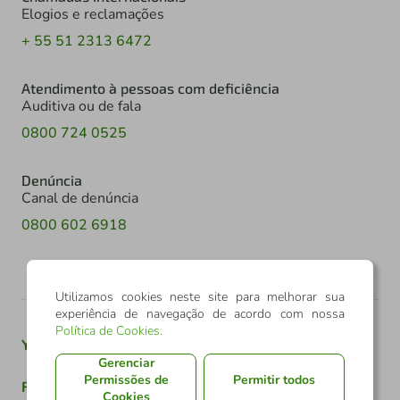
Elogios e reclamações
+ 55 51 2313 6472
Atendimento à pessoas com deficiência
Auditiva ou de fala
0800 724 0525
Denúncia
Canal de denúncia
0800 602 6918
Utilizamos cookies neste site para melhorar sua
experiência de navegação de acordo com nossa
Política de Cookies
.
Youtube
Twitter
Linkedin
Instagram
Gerenciar
Permissões de
Permitir todos
Facebook
TikTok
Cookies