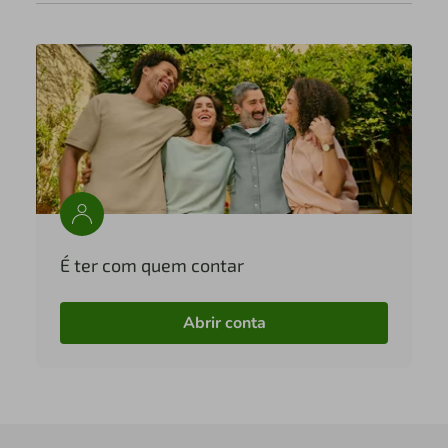
É ter com quem contar
Abrir conta