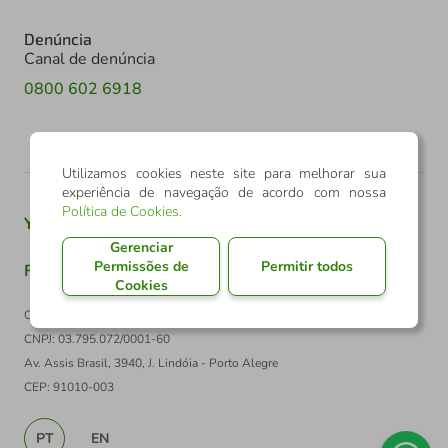
Denúncia
Canal de denúncia
0800 602 6918
Utilizamos cookies neste site para melhorar sua
experiência de navegação de acordo com nossa
Política de Cookies
.
Youtube
Twitter
Linkedin
Instagram
Gerenciar
Permissões de
Permitir todos
Facebook
TikTok
Cookies
Confederação Sicredi
CNPJ: 03.795.072/0001-60
Av. Assis Brasil, 3940, J. Lindóia - Porto Alegre
CEP: 91010-003
PT
EN