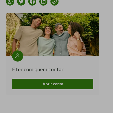
É ter com quem contar
Abrir conta