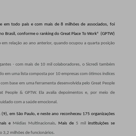
ente em todo país e com mais de 8 milhões de associados, foi
o Brasil, conforme o ranking do Great Place To Work
®
(GPTW)
 em relação ao ano anterior, quando ocupou a quarta posição
igantes - com mais de 10 mil colaboradores, o Sicredi também
do em uma lista composta por 10 empresas com ótimos índices
ita com base em uma ferramenta desenvolvida pelo Great People
eat People & GPTW. Ela avalia depoimentos e, por meio de
 o cuidado com a saúde emocional.
a (9), em São Paulo, e neste ano reconheceu 175 organizações
ais e
Médias Multinacionais
. Mais de
5 mil
instituições se
o 3,2 milhões de funcionários.