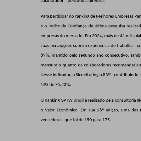
colaborador”, pontuou a diretora.
Para participar do ranking de Melhores Empresas Para 
e o Índice de Confiança da última pesquisa realiz
empresas do mercado. Em 2024, mais de 41 mil colab
suas percepções sobre a experiência de trabalhar na 
89%, mantido pelo segundo ano consecutivo. També
mensura o quanto os colaboradores recomendariam
Nesse indicador, o Sicredi atingiu 83%, contribuindo
NPS de 75,23%.
O Ranking GPTW
Brasil
é realizado pela consultoria g
o Valor Econômico. Em sua 28ª edição, uma das
vencedoras, que foi de 150 para 175.