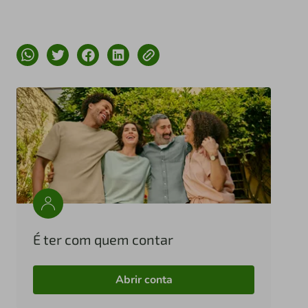
É ter com quem contar
Abrir conta