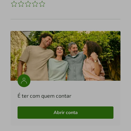
É ter com quem contar
Abrir conta