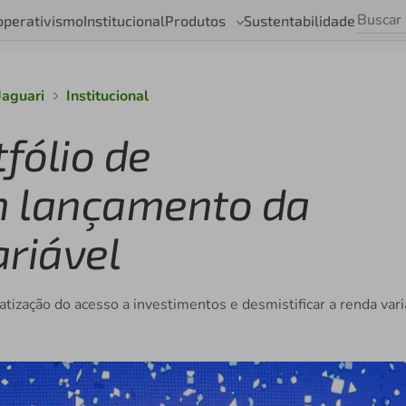
operativismo
Institucional
Produtos
Sustentabilidade
Jaguari
Institucional
tfólio de
m lançamento da
ariável
ratização do acesso a investimentos e desmistificar a renda vari