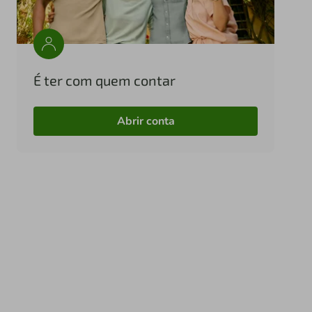
É ter com quem contar
Abrir conta