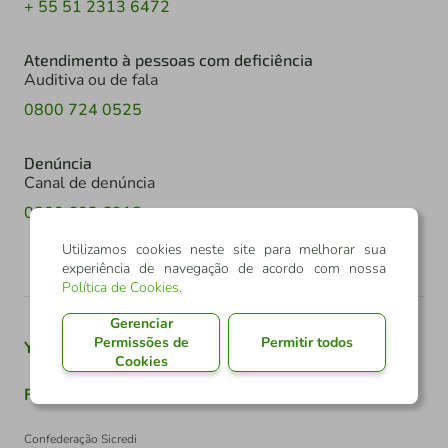
+ 55 51 2313 6472
Atendimento à pessoas com deficiência
Auditiva ou de fala
0800 724 0525
Denúncia
Canal de denúncia
0800 602 6918
Utilizamos cookies neste site para melhorar sua
experiência de navegação de acordo com nossa
Política de Cookies
.
Gerenciar
Permissões de
Permitir todos
Youtube
Twitter
Linkedin
Instagram
Cookies
Facebook
TikTok
Confederação Sicredi