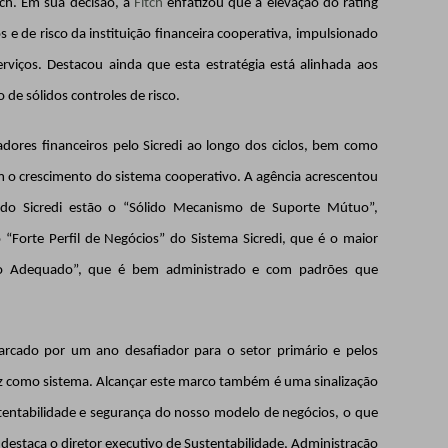
itch. Em sua decisão, a
Fitch
enfatizou que a elevação do rating
os e de risco da instituição financeira cooperativa, impulsionado
erviços. Destacou ainda que esta estratégia está alinhada aos
de sólidos controles de risco.
dores financeiros pelo Sicredi ao longo dos ciclos, bem como
m o crescimento do sistema cooperativo. A agência acrescentou
 do Sicredi estão o “Sólido Mecanismo de Suporte Mútuo”,
o “Forte Perfil de Negócios” do Sistema Sicredi, que é o maior
isco Adequado”, que é bem administrado e com padrões que
rcado por um ano desafiador para o setor primário e pelos
tez como sistema. Alcançar este marco também é uma sinalização
tentabilidade e segurança do nosso modelo de negócios, o que
destaca o diretor executivo de Sustentabilidade, Administração