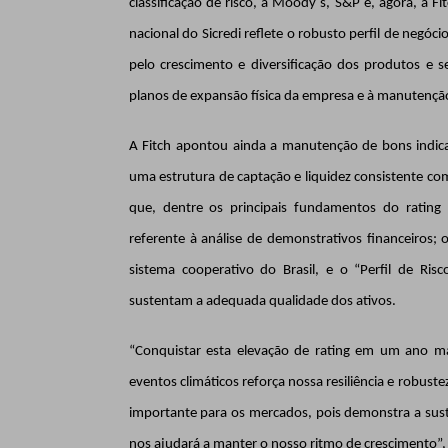
classificação de risco, a Moody´s, S&P e, agora, a F
nacional do Sicredi reflete o robusto perfil de negóci
pelo crescimento e diversificação dos produtos e s
planos de expansão física da empresa e à manutenção 
A Fitch apontou ainda a manutenção de bons indica
uma estrutura de captação e liquidez consistente co
que, dentre os principais fundamentos do rating
referente à análise de demonstrativos financeiros; 
sistema cooperativo do Brasil, e o “Perfil de R
sustentam a adequada qualidade dos ativos.
“Conquistar esta elevação de rating em um ano ma
eventos climáticos reforça nossa resiliência e robus
importante para os mercados, pois demonstra a sus
nos ajudará a manter o nosso ritmo de crescimento”, 