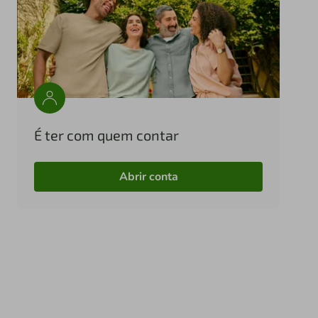
É ter com quem contar
Abrir conta