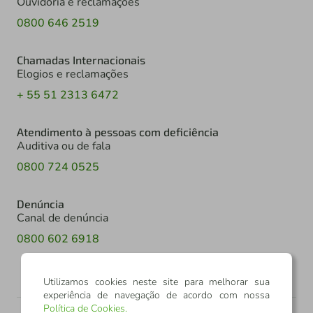
Ouvidoria e reclamações
0800 646 2519
Chamadas Internacionais
Elogios e reclamações
+ 55 51 2313 6472
Atendimento à pessoas com deficiência
Auditiva ou de fala
0800 724 0525
Denúncia
Canal de denúncia
0800 602 6918
Utilizamos cookies neste site para melhorar sua
experiência de navegação de acordo com nossa
Política de Cookies
.