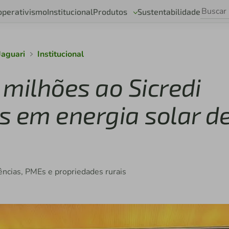
operativismo
Institucional
Produtos
Sustentabilidade
Jaguari
Institucional
milhões ao Sicredi
s em energia solar d
ências, PMEs e propriedades rurais