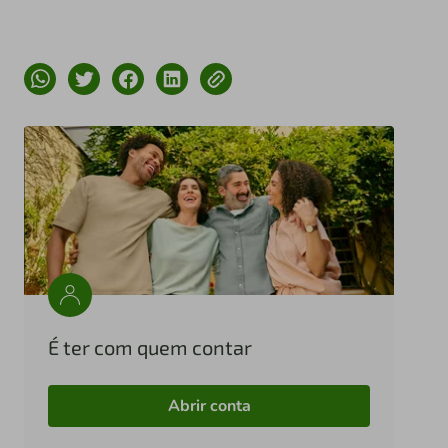
É ter com quem contar
Abrir conta