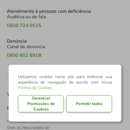
Atendimento à pessoas com deficiência
Auditiva ou de fala
0800 724 0525
Denúncia
Canal de denúncia
0800 602 6918
Utilizamos cookies neste site para melhorar sua
experiência de navegação de acordo com nossa
Política de Cookies
.
Youtube
Twitter
Linkedin
Instagram
Gerenciar
Permissões de
Permitir todos
Facebook
TikTok
Cookies
Confederação Sicredi
CNPJ: 03.795.072/0001-60