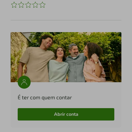
É ter com quem contar
Abrir conta