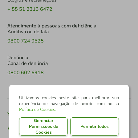
+ 55 51 2313 6472
Atendimento à pessoas com deficiência
Auditiva ou de fala
0800 724 0525
Denúncia
Canal de denúncia
0800 602 6918
Utilizamos cookies neste site para melhorar sua
experiência de navegação de acordo com nossa
Política de Cookies
.
Youtube
Twitter
Linkedin
Instagram
Gerenciar
Permissões de
Permitir todos
Facebook
TikTok
Cookies