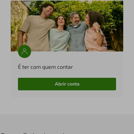
É ter com quem contar
Abrir conta