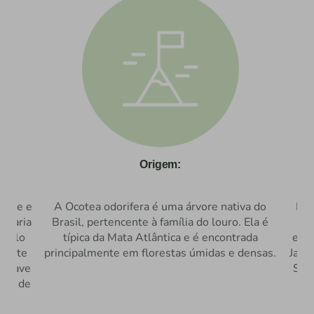
Origem:
idade e
A Ocotea odorifera é uma árvore nativa do
Ess
e varia
Brasil, pertencente à família do louro. Ela é
reg
 pelo
típica da Mata Atlântica e é encontrada
esta
stante
principalmente em florestas úmidas e densas.
Jane
 suave
Sul.
lhos de
dr
ma