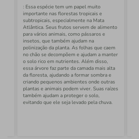
: Essa espécie tem um papel muito
A 
importante nas florestas tropicais e
ec
de
subtropicais, especialmente na Mata
ca
Atlântica. Seus frutos servem de alimento
fa
para vários animais, como pássaros e
ma
ra
insetos, que também ajudam na
ch
is
polinização da planta. As folhas que caem
o 
no chão se decompõem e ajudam a manter
ár
s
o solo rico em nutrientes. Além disso,
e 
m
essa árvore faz parte da camada mais alta
gr
da floresta, ajudando a formar sombra e
El
de
criando pequenos ambientes onde outras
re
plantas e animais podem viver. Suas raízes
di
 do
também ajudam a proteger o solo,
ár
evitando que ele seja levado pela chuva.
sa
se
 no