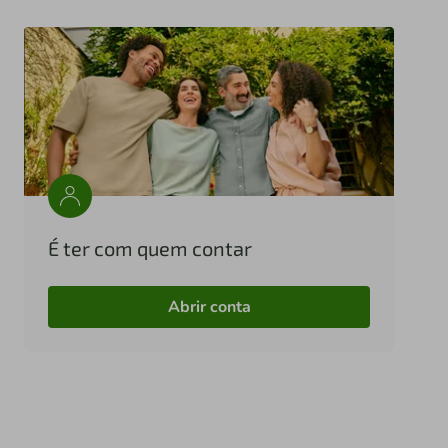
É ter com quem contar
Abrir conta