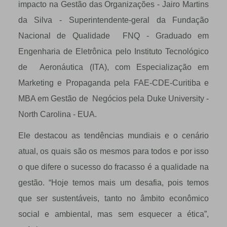
impacto na Gestão das Organizações - Jairo Martins
da Silva - Superintendente-geral da Fundação
Nacional de Qualidade
FNQ - Graduado em
Engenharia de Eletr
ô
nica pelo Instituto Tecnol
ó
gico
de
Aeron
á
utica (ITA), com Especializa
çã
o em
Marketing e Propaganda pela FAE-CDE-Curitiba e
MBA em Gest
ã
o de
Neg
ó
cios pela Duke University -
North Carolina - EUA.
Ele destacou as tendências mundiais e o cenário
atual, os quais são os mesmos para todos e por isso
o que difere o sucesso do fracasso é a qualidade na
gestão. “Hoje temos mais um desafia, pois temos
que ser sustentáveis, tanto no âmbito econômico
social e ambiental, mas sem esquecer a ética”,