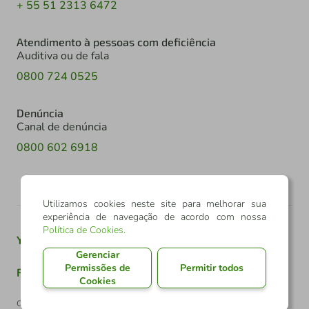
+ 55 51 2313 6472
Atendimento à pessoas com deficiência
Auditiva ou de fala
0800 724 0525
Denúncia
Canal de denúncia
0800 602 6918
Utilizamos cookies neste site para melhorar sua
experiência de navegação de acordo com nossa
Política de Cookies
.
Youtube
Twitter
Linkedin
Instagram
Gerenciar
Permissões de
Permitir todos
Facebook
TikTok
Cookies
Confederação Sicredi