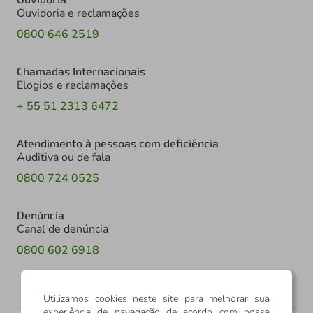
Ouvidoria e reclamações
0800 646 2519
Chamadas Internacionais
Elogios e reclamações
+ 55 51 2313 6472
Atendimento à pessoas com deficiência
Auditiva ou de fala
0800 724 0525
Denúncia
Canal de denúncia
0800 602 6918
Utilizamos cookies neste site para melhorar sua
experiência de navegação de acordo com nossa