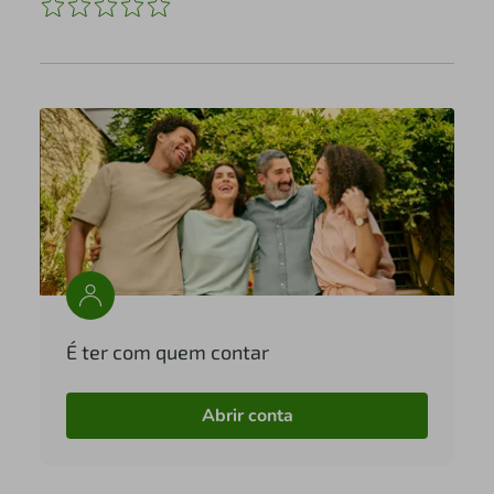
É ter com quem contar
Abrir conta