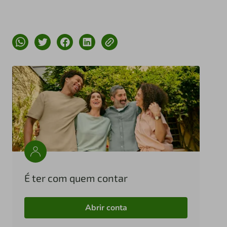
É ter com quem contar
Abrir conta