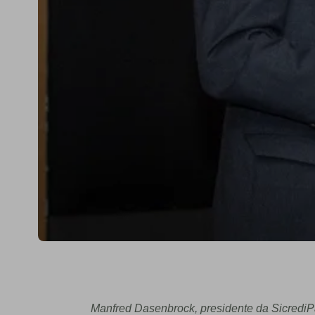
Manfred Dasenbrock, presidente da SicrediP