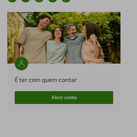
É ter com quem contar
Abrir conta