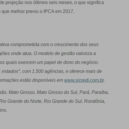
de projeção nos últimos seis meses, o que significa
ção que melhor previu o IPCA em 2017.
erativa comprometida com o crescimento dos seus
iões onde atua. O modelo de gestão valoriza a
, os quais exercem um papel de dono do negócio.
 estados*, com 1.500 agências, e oferece mais de
nformações estão disponíveis em
www.sicredi.com.br
.
h
ã
o, Mato Grosso, Mato Grosso do Sul, Par
á
, Para
í
ba,
, Rio Grande do Norte, Rio Grande do Sul, Rond
ô
nia,
ins.