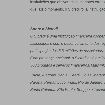
instituições que obtiveram os menores erros 
que, até o momento, o Sicredi foi a institui
Sobre o Sicredi
O Sicredi é uma instituição financeira coop
associados e com o desenvolvimento das reg
participação dos 3,5 milhões de associados
Com presença nacional, o Sicredi está em 21
300 produtos e serviços financeiros. Mais i
*Acre, Alagoas, Bahia, Cear
á
, Goi
á
s, Maran
Paran
á
, Pernambuco, Piau
í
, Rio de Janeiro
Santa Catarina, S
ã
o Paulo, Sergipe e Tocant