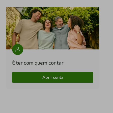
É ter com quem contar
Abrir conta