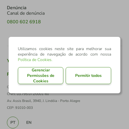
Denúncia
Canal de denúncia
0800 602 6918
Utilizamos cookies neste site para melhorar sua
experiência de navegação de acordo com nossa
Política de Cookies
.
Youtube
Twitter
Linkedin
Instagram
Gerenciar
Facebook
TikTok
Permissões de
Permitir todos
Cookies
Confederação Sicredi
CNPJ: 03.795.072/0001-60
Av. Assis Brasil, 3940, J. Lindóia - Porto Alegre
CEP: 91010-003
PT
EN