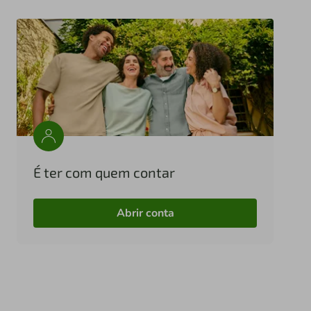
É ter com quem contar
Abrir conta