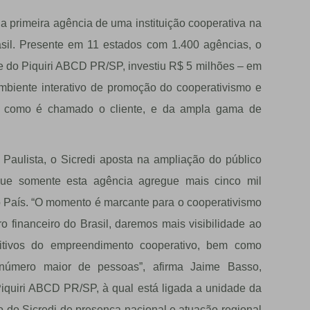
 a primeira agência de uma instituição cooperativa na
asil. Presente em 11 estados com 1.400 agências, o
le do Piquiri ABCD PR/SP, investiu R$ 5 milhões – em
biente interativo de promoção do cooperativismo e
o, como é chamado o cliente, e da ampla gama de
aulista, o Sicredi aposta na ampliação do público
que somente esta agência agregue mais cinco mil
o País. “O momento é marcante para o cooperativismo
ro financeiro do Brasil, daremos mais visibilidade ao
etitivos do empreendimento cooperativo, bem como
 número maior de pessoas”, afirma Jaime Basso,
Piquiri ABCD PR/SP, à qual está ligada a unidade da
o do Sicredi de presença nacional e atuação regional