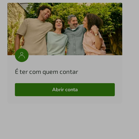
É ter com quem contar
Abrir conta