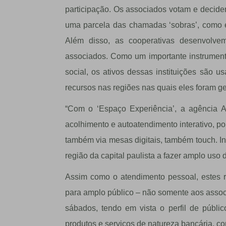
participação. Os associados votam e decidem
uma parcela das chamadas ‘sobras’, como é
Além disso, as cooperativas desenvolv
associados. Como um importante instrument
social, os ativos dessas instituições são u
recursos nas regiões nas quais eles foram g
“Com o ‘Espaço Experiência’, a agência A
acolhimento e autoatendimento interativo, po
também via mesas digitais, também touch. In
região da capital paulista a fazer amplo uso d
Assim como o atendimento pessoal, estes re
para amplo público – não somente aos associ
sábados, tendo em vista o perfil de públi
produtos e serviços de natureza bancária, co