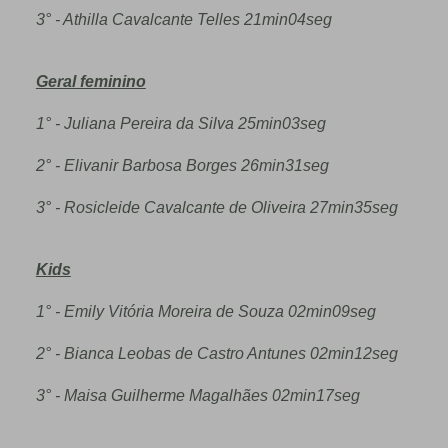
3° - Athilla Cavalcante Telles 21min04seg
Geral feminino
1° - Juliana Pereira da Silva 25min03seg
2° - Elivanir Barbosa Borges 26min31seg
3° - Rosicleide Cavalcante de Oliveira 27min35seg
Kids
1° - Emily Vitória Moreira de Souza 02min09seg
2° - Bianca Leobas de Castro Antunes 02min12seg
3° - Maisa Guilherme Magalhães 02min17seg