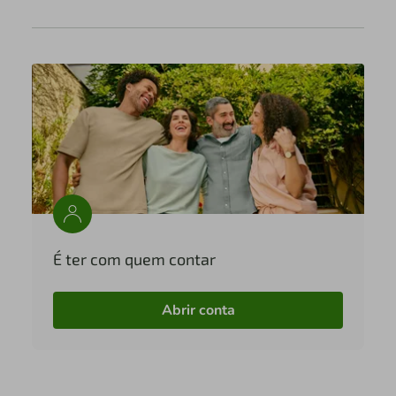
É ter com quem contar
Abrir conta