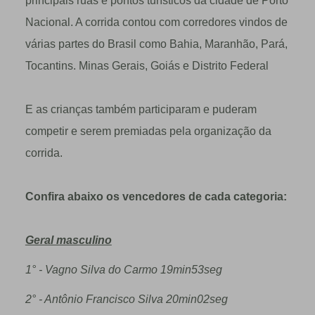
principais ruas e pontos tur
í
sticos da cidade de Porto
Nacional. A corrida contou com corredores vindos de
v
á
rias partes do Brasil como Bahia, Maranh
ã
o, Par
á
,
Tocantins. Minas Gerais, Goi
á
s e Distrito Federal
E as crianças também participaram e puderam
competir e serem premiadas pela organização da
corrida.
Confira abaixo os vencedores de cada categoria:
Geral masculino
1° - Vagno Silva do Carmo 19min53seg
2° - Antônio Francisco Silva 20min02seg