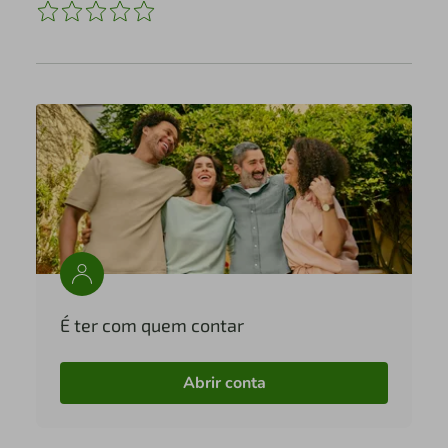
É ter com quem contar
Abrir conta