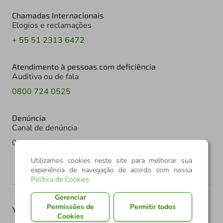
Chamadas Internacionais
Elogios e reclamações
+ 55 51 2313 6472
Atendimento à pessoas com deficiência
Auditiva ou de fala
0800 724 0525
Denúncia
Canal de denúncia
0800 602 6918
Utilizamos cookies neste site para melhorar sua
experiência de navegação de acordo com nossa
Política de Cookies
.
Gerenciar
Permissões de
Permitir todos
Youtube
Twitter
Linkedin
Instagram
Cookies