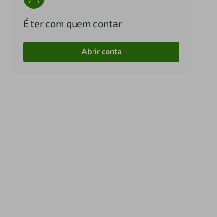
É ter com quem contar
Abrir conta