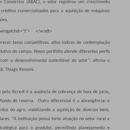
de Consórcios (ABAC), o setor registrou um crescimento
 créditos comercializados para a aquisição de máquinas
hões.
owingplchdr="t"> </w:sdt>
erecer taxas competitivas, altos índices de contemplação
odutivo do campo. Nosso portfólio atende diferentes perfis
com o desenvolvimento sustentável do setor”, afirma o
di, Thiago Rossoni.
o pelo Sicredi é a ausência de cobrança de taxa de juros,
fundo de reserva. Outro diferencial é a abrangência: o
ntos do agro, viabilizando a aquisição de diversos bens,
res. “A instituição possui forte atuação no setor rural e
ratégica para o produtor, permitindo planejamento e