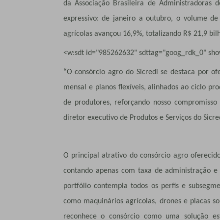
da Associação Brasileira de Administradoras 
expressivo: de janeiro a outubro, o volume de
agrícolas avançou 16,9%, totalizando R$ 21,9 bil
<w:sdt id="985262632" sdttag="goog_rdk_0" sh
“O consórcio agro do Sicredi se destaca por of
mensal e planos flexíveis, alinhados ao ciclo pr
de produtores, reforçando nosso compromisso 
diretor executivo de Produtos e Serviços do Sicre
O principal atrativo do consórcio agro oferecid
contando apenas com taxa de administração e 
portfólio contempla todos os perfis e subsegme
como maquinários agrícolas, drones e placas sola
reconhece o consórcio como uma solução est