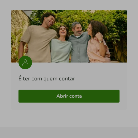
É ter com quem contar
Abrir conta