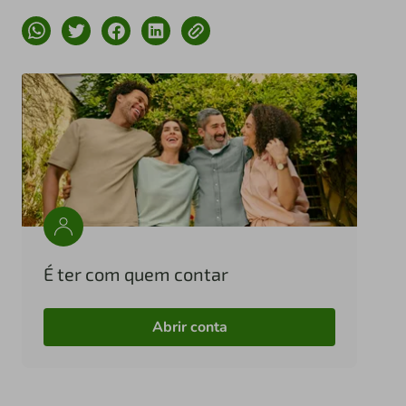
É ter com quem contar
Abrir conta