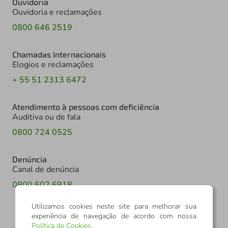
Ouvidoria
Ouvidoria e reclamações
0800 646 2519
Chamadas Internacionais
Elogios e reclamações
+ 55 51 2313 6472
Atendimento à pessoas com deficiência
Auditiva ou de fala
0800 724 0525
Denúncia
Canal de denúncia
0800 602 6918
Utilizamos cookies neste site para melhorar sua
experiência de navegação de acordo com nossa
Política de Cookies
.