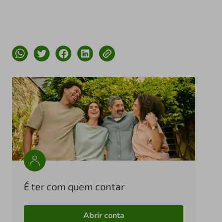
É ter com quem contar
Abrir conta