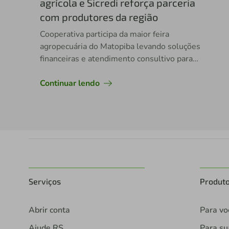
agrícola e Sicredi reforça parceria
com produtores da região
Cooperativa participa da maior feira
agropecuária do Matopiba levando soluções
financeiras e atendimento consultivo para
impulsionar novos investimentos no campo
Continuar lendo
Serviços
Produt
Abrir conta
Para vo
Ajude RS
Para s