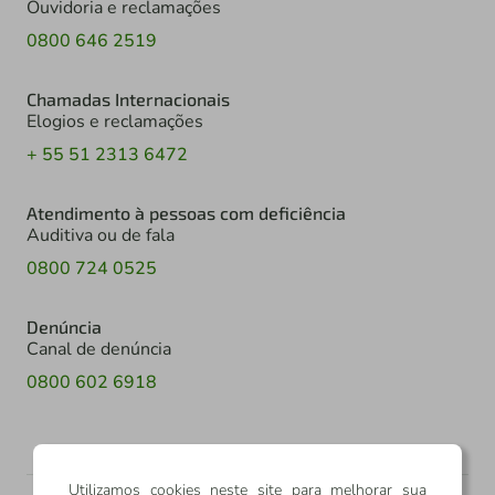
Ouvidoria e reclamações
0800 646 2519
Chamadas Internacionais
Elogios e reclamações
+ 55 51 2313 6472
Atendimento à pessoas com deficiência
Auditiva ou de fala
0800 724 0525
Denúncia
Canal de denúncia
0800 602 6918
Utilizamos cookies neste site para melhorar sua