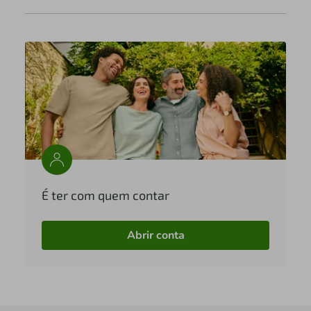
É ter com quem contar
Abrir conta