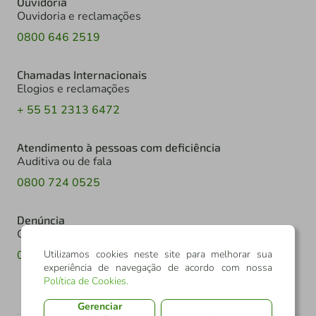
Ouvidoria
Ouvidoria e reclamações
0800 646 2519
Chamadas Internacionais
Elogios e reclamações
+ 55 51 2313 6472
Atendimento à pessoas com deficiência
Auditiva ou de fala
0800 724 0525
Denúncia
Canal de denúncia
Utilizamos cookies neste site para melhorar sua
0800 602 6918
experiência de navegação de acordo com nossa
Política de Cookies
.
Gerenciar