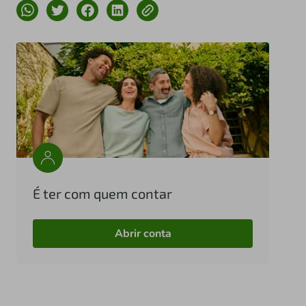
É ter com quem contar
Abrir conta