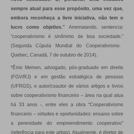
sempre atual para esse prop
ó
sito, uma vez que,
embora reconhe
ç
a a livre iniciativa, n
ã
o tem o
lucro como objetivo.
”
Arrematando, sentencia:
“
cooperativismo
é
sin
ô
nimo de boa sociedade.
”
(Segunda C
ú
pula Mundial do Cooperativismo.
Quebec, Canad
á
, 7 de outubro de 2014).
*Ênio Meinen, advogado, pós-graduado em direito
(FGV/RJ) e em gestão estratégica de pessoas
(UFRGS), e autor/coautor de vários artigos e livros
sobre cooperativismo financeiro – área na qual atua
há 33 anos -, entre eles a obra “Cooperativismo
financeiro – virtudes e oportunidades: ensaios sobre
a perenidade do empreendimento cooperativo”
(referência para este artigo). Atualmente, é diretor de