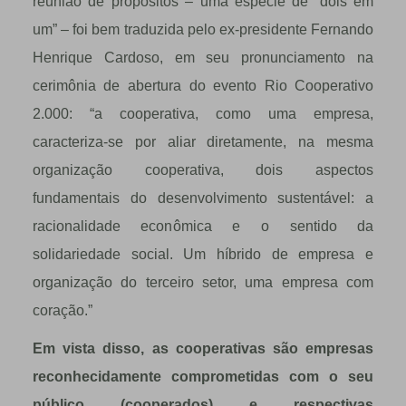
reuni
ã
o de prop
ó
sitos
–
uma esp
é
cie de
“
dois em
um
”
–
foi bem traduzida pelo ex-presidente Fernando
Henrique Cardoso, em seu pronunciamento na
cerim
ô
nia de abertura do evento Rio Cooperativo
2.000:
“
a cooperativa, como uma empresa,
caracteriza-se por aliar diretamente, na mesma
organiza
çã
o cooperativa, dois aspectos
fundamentais do desenvolvimento sustent
á
vel: a
racionalidade econ
ô
mica e o sentido da
solidariedade social. Um h
í
brido de empresa e
organiza
çã
o do terceiro setor, uma empresa com
cora
çã
o.
”
Em vista disso, as cooperativas são empresas
reconhecidamente comprometidas com o seu
público (cooperados) e respectivas