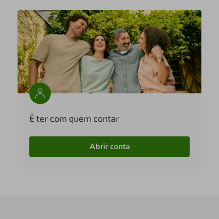
É ter com quem contar
Abrir conta