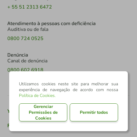
+ 55 51 2313 6472
Atendimento à pessoas com deficiência
Auditiva ou de fala
0800 724 0525
Denúncia
Canal de denúncia
0800 602 6918
Utilizamos cookies neste site para melhorar sua
experiência de navegação de acordo com nossa
Política de Cookies
.
Gerenciar
Youtube
Twitter
Linkedin
Instagram
Permissões de
Permitir todos
Cookies
Facebook
TikTok