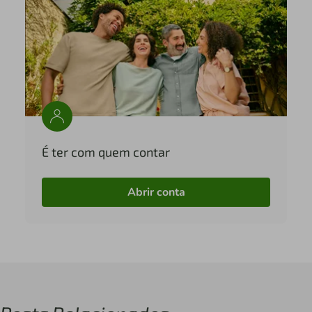
É ter com quem contar
Abrir conta