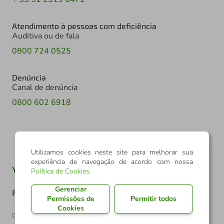
Atendimento à pessoas com deficiência
Auditiva ou de fala
0800 724 0525
Denúncia
Canal de denúncia
0800 602 6918
Utilizamos cookies neste site para melhorar sua
experiência de navegação de acordo com nossa
Youtube
Twitter
Linkedin
Instagram
Política de Cookies
.
Gerenciar
Facebook
TikTok
Permissões de
Permitir todos
Cookies
Confederação Sicredi