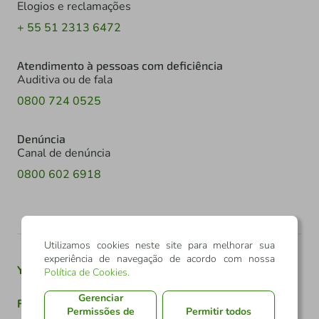
Elogios e reclamações
+ 55 51 2313 6472
Atendimento à pessoas com deficiência
Auditiva ou de fala
0800 724 0525
Denúncia
Canal de denúncia
0800 602 6918
Utilizamos cookies neste site para melhorar sua
experiência de navegação de acordo com nossa
Youtube
Twitter
Linkedin
Instagram
Política de Cookies
.
Gerenciar
Facebook
TikTok
Permissões de
Permitir todos