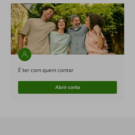
É ter com quem contar
Abrir conta