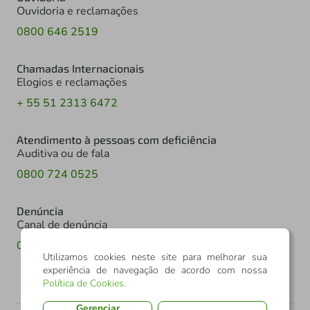
Ouvidoria e reclamações
0800 646 2519
Chamadas Internacionais
Elogios e reclamações
+ 55 51 2313 6472
Atendimento à pessoas com deficiência
Auditiva ou de fala
0800 724 0525
Denúncia
Canal de denúncia
0800 602 6918
Utilizamos cookies neste site para melhorar sua
experiência de navegação de acordo com nossa
Política de Cookies
.
Gerenciar