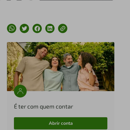
É ter com quem contar
Abrir conta