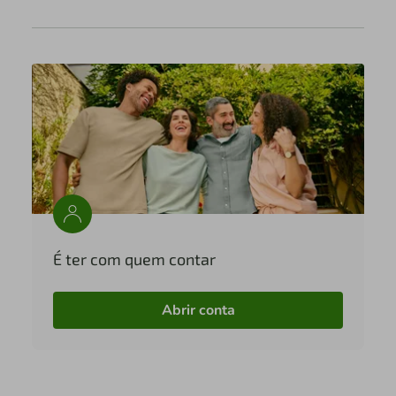
É ter com quem contar
Abrir conta