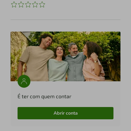
É ter com quem contar
Abrir conta