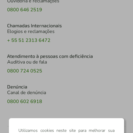
Ouvidoria e reclamações
0800 646 2519
Chamadas Internacionais
Elogios e reclamações
+ 55 51 2313 6472
Atendimento à pessoas com deficiência
Auditiva ou de fala
0800 724 0525
Denúncia
Canal de denúncia
0800 602 6918
Utilizamos cookies neste site para melhorar sua